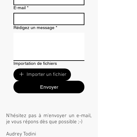
E-mail
*
Rédigez un message
*
Importation de fichiers
Importer un fichier
Envoyer
N'hésitez pas à m'envoyer un e-mail,
je vous répons dès que possible ;-)
Audrey Todini